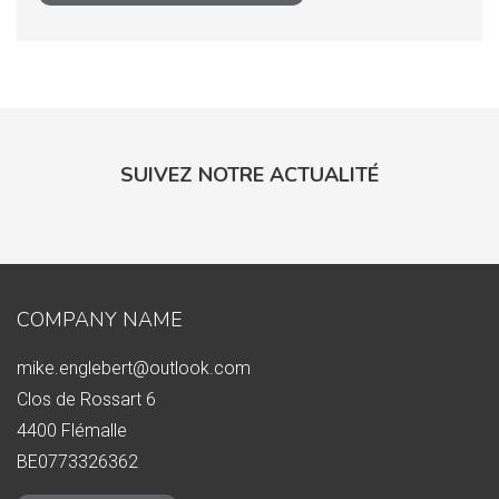
SUIVEZ NOTRE ACTUALITÉ
COMPANY NAME
mike.englebert@outlook.com
Clos de Rossart 6
4400 Flémalle
BE0773326362